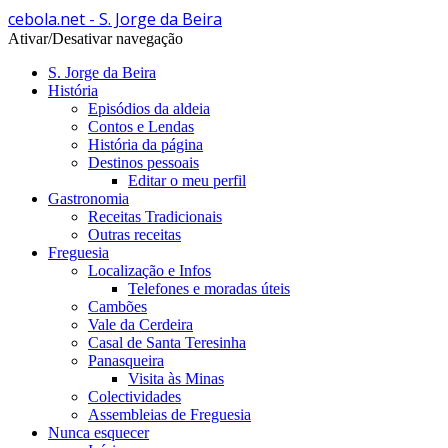
cebola.net - S. Jorge da Beira
Ativar/Desativar navegação
S. Jorge da Beira
História
Episódios da aldeia
Contos e Lendas
História da página
Destinos pessoais
Editar o meu perfil
Gastronomia
Receitas Tradicionais
Outras receitas
Freguesia
Localização e Infos
Telefones e moradas úteis
Cambões
Vale da Cerdeira
Casal de Santa Teresinha
Panasqueira
Visita às Minas
Colectividades
Assembleias de Freguesia
Nunca esquecer