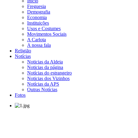
Início
Freguesia
Demografia
Economia
Instituições
Usos e Costumes
Movimentos Sociais
A Carlota
A nossa fala
Religião
Notícias
Noticias da Aldeia
Noticias da página
Notícias do estrangeiro
Noticias dos Vizinhos
Notícias da APS
Outras Notícias
Fotos