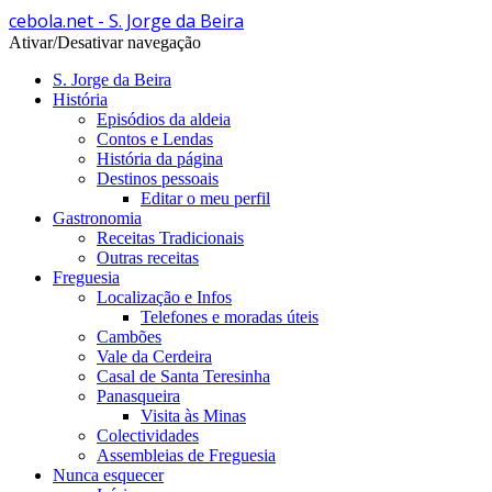
cebola.net - S. Jorge da Beira
Ativar/Desativar navegação
S. Jorge da Beira
História
Episódios da aldeia
Contos e Lendas
História da página
Destinos pessoais
Editar o meu perfil
Gastronomia
Receitas Tradicionais
Outras receitas
Freguesia
Localização e Infos
Telefones e moradas úteis
Cambões
Vale da Cerdeira
Casal de Santa Teresinha
Panasqueira
Visita às Minas
Colectividades
Assembleias de Freguesia
Nunca esquecer