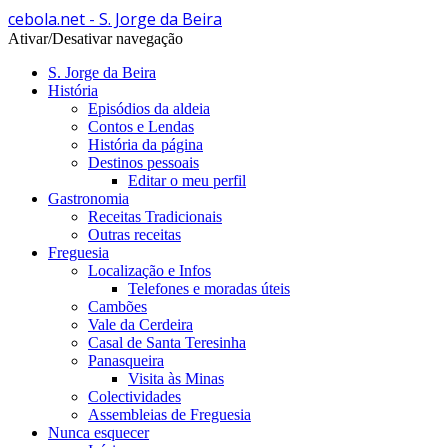
cebola.net - S. Jorge da Beira
Ativar/Desativar navegação
S. Jorge da Beira
História
Episódios da aldeia
Contos e Lendas
História da página
Destinos pessoais
Editar o meu perfil
Gastronomia
Receitas Tradicionais
Outras receitas
Freguesia
Localização e Infos
Telefones e moradas úteis
Cambões
Vale da Cerdeira
Casal de Santa Teresinha
Panasqueira
Visita às Minas
Colectividades
Assembleias de Freguesia
Nunca esquecer