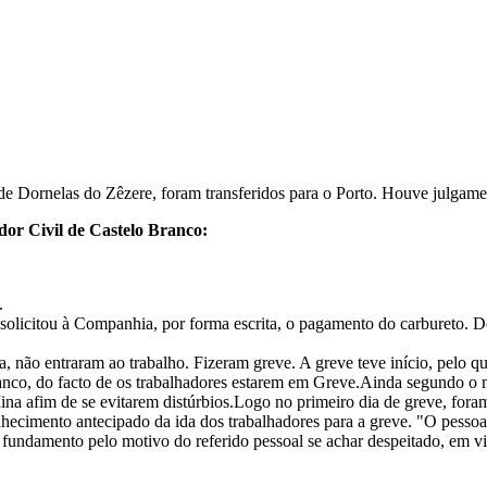
de Dornelas do Zêzere, foram transferidos para o Porto. Houve julgament
or Civil de Castelo Branco:
.
solicitou à Companhia, por forma escrita, o pagamento do carbureto. 
ta, não entraram ao trabalho. Fizeram greve. A greve teve início, pelo q
o, do facto de os trabalhadores estarem em Greve.Ainda segundo o me
a afim de se evitarem distúrbios.Logo no primeiro dia de greve, fora
conhecimento antecipado da ida dos trabalhadores para a greve. "O pesso
 fundamento pelo motivo do referido pessoal se achar despeitado, em v