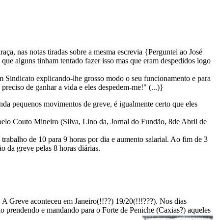
aça, nas notas tiradas sobre a mesma escrevia {Perguntei ao José
 que alguns tinham tentado fazer isso mas que eram despedidos logo
m Sindicato explicando-lhe grosso modo o seu funcionamento e para
 preciso de ganhar a vida e eles despedem-me!" (...)}
ainda pequenos movimentos de greve, é igualmente certo que eles
lo Couto Mineiro (Silva, Lino da, Jornal do Fundão, 8de Abril de
rabalho de 10 para 9 horas por dia e aumento salarial. Ao fim de 3
o da greve pelas 8 horas diárias.
 A Greve aconteceu em Janeiro(!!??) 19/20(!!!???). Nos dias
io prendendo e mandando para o Forte de Peniche (Caxias?) aqueles