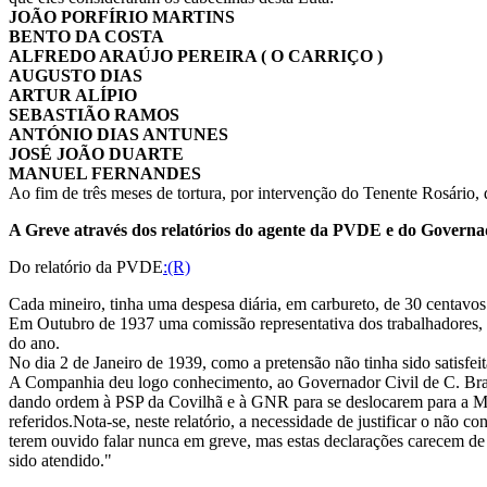
JOÃO PORFÍRIO MARTINS
BENTO DA COSTA
ALFREDO ARAÚJO PEREIRA ( O CARRIÇO )
AUGUSTO DIAS
ARTUR ALÍPIO
SEBASTIÃO RAMOS
ANTÓNIO DIAS ANTUNES
JOSÉ JOÃO DUARTE
MANUEL FERNANDES
Ao fim de três meses de tortura, por intervenção do Tenente Rosário, 
A Greve através dos relatórios do agente da PVDE e do Governad
Do relatório da PVDE
:(R)
Cada mineiro, tinha uma despesa diária, em carbureto, de 30 centavos
Em Outubro de 1937 uma comissão representativa dos trabalhadores, 
do ano.
No dia 2 de Janeiro de 1939, como a pretensão não tinha sido satisfei
A Companhia deu logo conhecimento, ao Governador Civil de C. Branc
dando ordem à PSP da Covilhã e à GNR para se deslocarem para a Min
referidos.Nota-se, neste relatório, a necessidade de justificar o não 
terem ouvido falar nunca em greve, mas estas declarações carecem de
sido atendido."