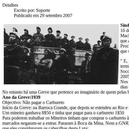
Detalhes
Escrito por:
Suporte
Publicado em 29 setembro 2007
Sind
16 d
Mach
que 
Proc
que 
" E,
term
Soco
2005
Nos 
dias
No entanto há uma Greve que pertence ao imaginário de quem pelas b
Ano da Greve:1939
Objectivo: Não pagar o Carbureto
Início da Greve: na Barroca Grande, que depois se estendeu ao Rio e 
Um mineiro ganhava 8$50 e tinha que pagar para o carbureto 1$50
Para poderem trabalhar os Mineiros tinham que comprar o carbureto à 
marcados negaram-se a entrar. Pararam à Boca da Mina. Nem a GNR co
que eles consideraram os cabecilhas desta Luta: