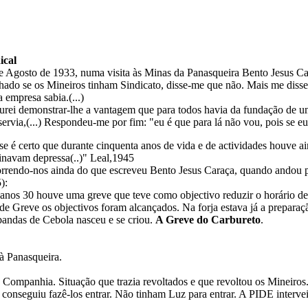
ical
e Agosto de 1933, numa visita às Minas da Panasqueira Bento Jesus Car
ado se os Mineiros tinham Sindicato, disse-me que não. Mais me disse
a empresa sabia.(...)
urei demonstrar-lhe a vantagem que para todos havia da fundação de u
servia,(...) Respondeu-me por fim: "eu é que para lá não vou, pois se eu
 se é certo que durante cinquenta anos de vida e de actividades houve 
inavam depressa(..)" Leal,1945
rrendo-nos ainda do que escreveu Bento Jesus Caraça, quando andou pe
):
anos 30 houve uma greve que teve como objectivo reduzir o horário de t
 de Greve os objectivos foram alcançados. Na forja estava já a preparaçã
andas de Cebola nasceu e se criou.
A Greve do Carbureto
.
à Panasqueira.
Companhia. Situação que trazia revoltados e que revoltou os Mineiros.
nseguiu fazê-los entrar. Não tinham Luz para entrar. A PIDE interve