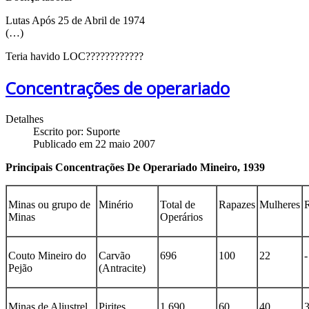
Lutas Após 25 de Abril de 1974
(…)
Teria havido LOC????????????
Concentrações de operariado
Detalhes
Escrito por:
Suporte
Publicado em 22 maio 2007
Principais Concentrações De Operariado Mineiro, 1939
Minas ou grupo de
Minério
Total de
Rapazes
Mulheres
R
Minas
Operários
Couto Mineiro do
Carvão
696
100
22
-
Pejão
(Antracite)
Minas de Aljustrel
Pirites
1 690
60
40