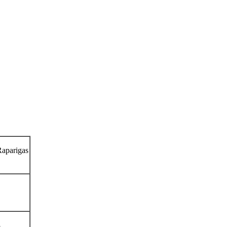
aparigas
3