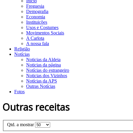
Início
Freguesia
Demografia
Economia
Instituições
Usos e Costumes
Movimentos Sociais
A Carlota
A nossa fala
Religião
Notícias
Noticias da Aldeia
Noticias da página
Notícias do estrangeiro
Noticias dos Vizinhos
Notícias da APS
Outras Notícias
Fotos
Outras receitas
Qtd. a mostrar