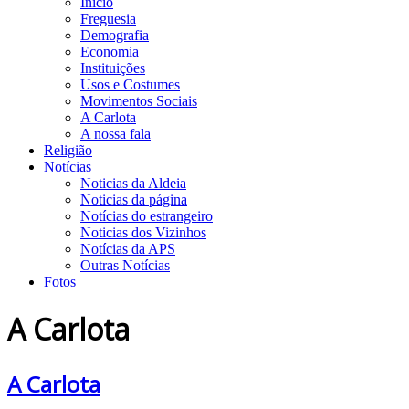
Início
Freguesia
Demografia
Economia
Instituições
Usos e Costumes
Movimentos Sociais
A Carlota
A nossa fala
Religião
Notícias
Noticias da Aldeia
Noticias da página
Notícias do estrangeiro
Noticias dos Vizinhos
Notícias da APS
Outras Notícias
Fotos
A Carlota
A Carlota