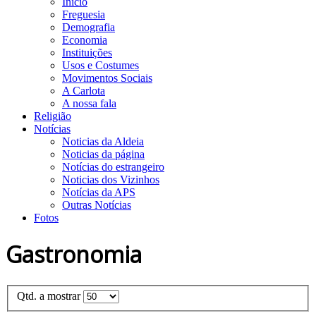
Início
Freguesia
Demografia
Economia
Instituições
Usos e Costumes
Movimentos Sociais
A Carlota
A nossa fala
Religião
Notícias
Noticias da Aldeia
Noticias da página
Notícias do estrangeiro
Noticias dos Vizinhos
Notícias da APS
Outras Notícias
Fotos
Gastronomia
Qtd. a mostrar