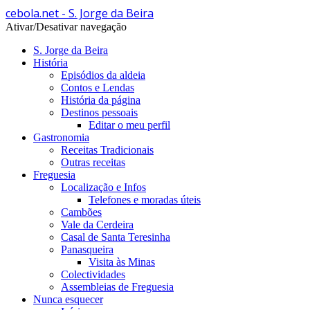
cebola.net - S. Jorge da Beira
Ativar/Desativar navegação
S. Jorge da Beira
História
Episódios da aldeia
Contos e Lendas
História da página
Destinos pessoais
Editar o meu perfil
Gastronomia
Receitas Tradicionais
Outras receitas
Freguesia
Localização e Infos
Telefones e moradas úteis
Cambões
Vale da Cerdeira
Casal de Santa Teresinha
Panasqueira
Visita às Minas
Colectividades
Assembleias de Freguesia
Nunca esquecer