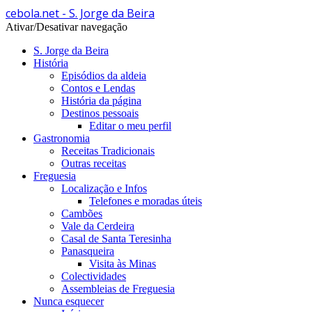
cebola.net - S. Jorge da Beira
Ativar/Desativar navegação
S. Jorge da Beira
História
Episódios da aldeia
Contos e Lendas
História da página
Destinos pessoais
Editar o meu perfil
Gastronomia
Receitas Tradicionais
Outras receitas
Freguesia
Localização e Infos
Telefones e moradas úteis
Cambões
Vale da Cerdeira
Casal de Santa Teresinha
Panasqueira
Visita às Minas
Colectividades
Assembleias de Freguesia
Nunca esquecer