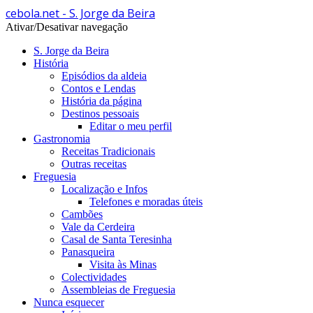
cebola.net - S. Jorge da Beira
Ativar/Desativar navegação
S. Jorge da Beira
História
Episódios da aldeia
Contos e Lendas
História da página
Destinos pessoais
Editar o meu perfil
Gastronomia
Receitas Tradicionais
Outras receitas
Freguesia
Localização e Infos
Telefones e moradas úteis
Cambões
Vale da Cerdeira
Casal de Santa Teresinha
Panasqueira
Visita às Minas
Colectividades
Assembleias de Freguesia
Nunca esquecer