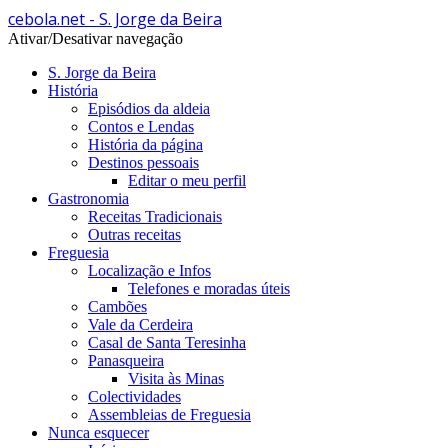
cebola.net - S. Jorge da Beira
Ativar/Desativar navegação
S. Jorge da Beira
História
Episódios da aldeia
Contos e Lendas
História da página
Destinos pessoais
Editar o meu perfil
Gastronomia
Receitas Tradicionais
Outras receitas
Freguesia
Localização e Infos
Telefones e moradas úteis
Cambões
Vale da Cerdeira
Casal de Santa Teresinha
Panasqueira
Visita às Minas
Colectividades
Assembleias de Freguesia
Nunca esquecer