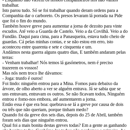
trabalhar.
Isto parou tudo. Só se foi trabalhar quando deram ordens para a
Companhia dar o carboreto. Os presos levaram lá porrada na Pide
que foi o fim do mundo.
Também houve greve para aumentar a jorna de dezoito para vinte
escudos. Até veio a Guarda de Castelo. Veio a da Covilhã. Veio a do
Fundão. Daqui para cima, para a Panasqueira, estava tudo cheio de
guardas. Cá pelas minhas contas, e se não estou em erro, isto
aconteceu entre quarenta e sete e cinquenta e um.
Andámos nesta guerra alguns quatro dias, E também andaram pelas
terras:
- Venham trabalhar! Nós temos lá gasómetros, nem é preciso
trazerem os vossos!
Mas nós nem troco lhe dávamos:
- Joga: trunfo é ouros!
Foi lindo: ninguém entrou para a Mina. Fomos para debaixo da
árvore, de olho aberto a ver se alguém entrava. Já se sabia que se
uns entravam, entravam os outros. Se não ficavam todos, Ninguém
entrou e fomo-nos embora, até aumentarem a jorna.
Então essa é que era boa: quebrava-se lá a greve por causa de dois
ou três que não queriam, porque tinham medo?
Quando foi da greve dos seis dias, depois do 25 de Abril, também
foram seis dias que ninguém entrou.
Qual foi a mais bonita destas greves todas? Em a gente as ganhando