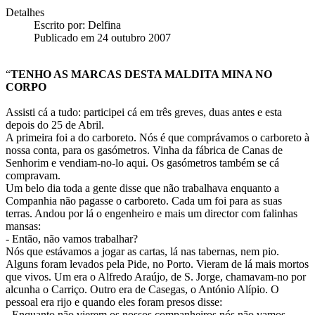
Detalhes
Escrito por:
Delfina
Publicado em 24 outubro 2007
“
TENHO AS MARCAS DESTA MALDITA MINA NO
CORPO
Assisti cá a tudo: participei cá em três greves, duas antes e esta
depois do 25 de Abril.
A primeira foi a do carboreto. Nós é que comprávamos o carboreto à
nossa conta, para os gasómetros. Vinha da fábrica de Canas de
Senhorim e vendiam-no-lo aqui. Os gasómetros também se cá
compravam.
Um belo dia toda a gente disse que não trabalhava enquanto a
Companhia não pagasse o carboreto. Cada um foi para as suas
terras. Andou por lá o engenheiro e mais um director com falinhas
mansas:
- Então, não vamos trabalhar?
Nós que estávamos a jogar as cartas, lá nas tabernas, nem pio.
Alguns foram levados pela Pide, no Porto. Vieram de lá mais mortos
que vivos. Um era o Alfredo Araújo, de S. Jorge, chamavam-no por
alcunha o Carriço. Outro era de Casegas, o António Alípio. O
pessoal era rijo e quando eles foram presos disse:
- Enquanto não vierem os nossos companheiros nós não vamos