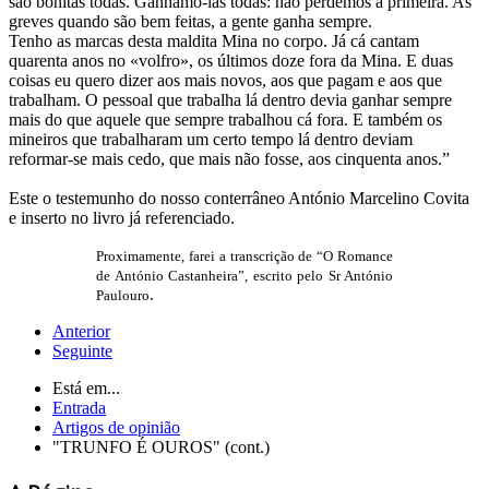
são bonitas todas. Ganhámo-las todas: não perdemos a primeira. As
greves quando são bem feitas, a gente ganha sempre.
Tenho as marcas desta maldita Mina no corpo. Já cá cantam
quarenta anos no «volfro», os últimos doze fora da Mina. E duas
coisas eu quero dizer aos mais novos, aos que pagam e aos que
trabalham. O pessoal que trabalha lá dentro devia ganhar sempre
mais do que aquele que sempre trabalhou cá fora. E também os
mineiros que trabalharam um certo tempo lá dentro deviam
reformar-se mais cedo, que mais não fosse, aos cinquenta anos.”
Este o testemunho do nosso conterrâneo António Marcelino Covita
e inserto no livro já referenciado.
Proximamente, farei a transcrição de “O Romance
de António Castanheira”, escrito pelo Sr António
.
Paulouro
Anterior
Seguinte
Está em...
Entrada
Artigos de opinião
"TRUNFO É OUROS" (cont.)