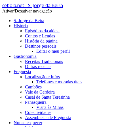
cebola.net - S. Jorge da Beira
Ativar/Desativar navegação
S. Jorge da Beira
História
Episódios da aldeia
Contos e Lendas
História da página
Destinos pessoais
Editar o meu perfil
Gastronomia
Receitas Tradicionais
Outras receitas
Freguesia
Localização e Infos
Telefones e moradas úteis
Cambões
Vale da Cerdeira
Casal de Santa Teresinha
Panasqueira
Visita às Minas
Colectividades
Assembleias de Freguesia
Nunca esquecer