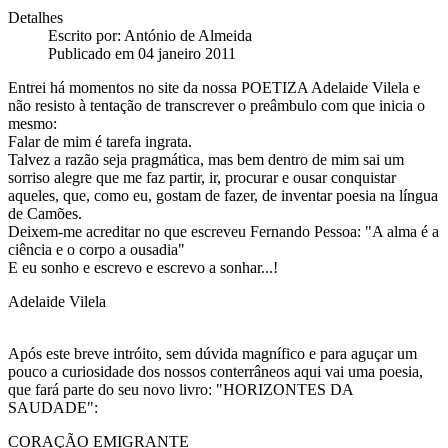
Detalhes
Escrito por:
António de Almeida
Publicado em 04 janeiro 2011
Entrei há momentos no site da nossa POETIZA Adelaide Vilela e
não resisto à tentação de transcrever o preâmbulo com que inicia o
mesmo:
Falar de mim é tarefa ingrata.
Talvez a razão seja pragmática, mas bem dentro de mim sai um
sorriso alegre que me faz partir, ir, procurar e ousar conquistar
aqueles, que, como eu, gostam de fazer, de inventar poesia na língua
de Camões.
Deixem-me acreditar no que escreveu Fernando Pessoa: "A alma é a
ciência e o corpo a ousadia"
E eu sonho e escrevo e escrevo a sonhar...!
Adelaide Vilela
Após este breve intróito, sem dúvida magnífico e para aguçar um
pouco a curiosidade dos nossos conterrâneos aqui vai uma poesia,
que fará parte do seu novo livro: "HORIZONTES DA
SAUDADE":
CORAÇÃO EMIGRANTE