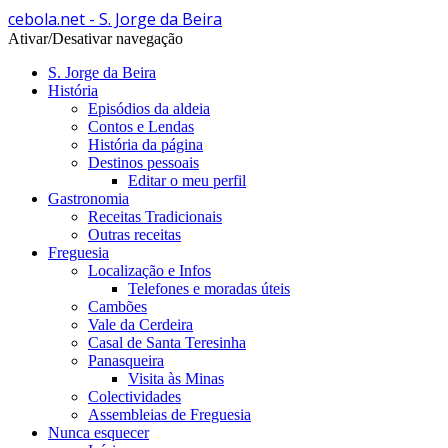
cebola.net - S. Jorge da Beira
Ativar/Desativar navegação
S. Jorge da Beira
História
Episódios da aldeia
Contos e Lendas
História da página
Destinos pessoais
Editar o meu perfil
Gastronomia
Receitas Tradicionais
Outras receitas
Freguesia
Localização e Infos
Telefones e moradas úteis
Cambões
Vale da Cerdeira
Casal de Santa Teresinha
Panasqueira
Visita às Minas
Colectividades
Assembleias de Freguesia
Nunca esquecer