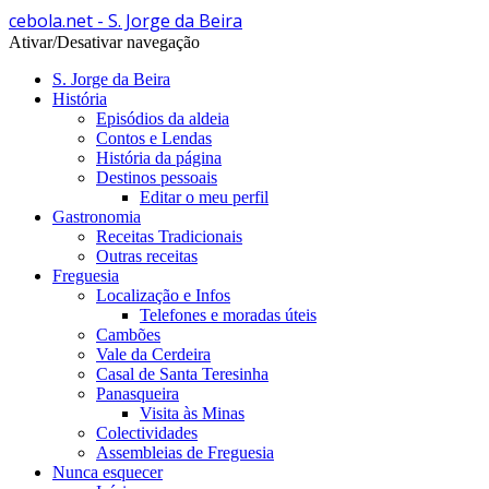
cebola.net - S. Jorge da Beira
Ativar/Desativar navegação
S. Jorge da Beira
História
Episódios da aldeia
Contos e Lendas
História da página
Destinos pessoais
Editar o meu perfil
Gastronomia
Receitas Tradicionais
Outras receitas
Freguesia
Localização e Infos
Telefones e moradas úteis
Cambões
Vale da Cerdeira
Casal de Santa Teresinha
Panasqueira
Visita às Minas
Colectividades
Assembleias de Freguesia
Nunca esquecer