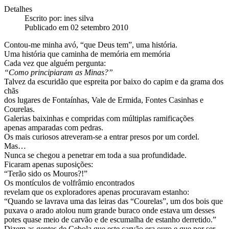
Detalhes
Escrito por:
ines silva
Publicado em 02 setembro 2010
Contou-me minha avó, “que Deus tem”, uma história.
Uma história que caminha de memória em memória
Cada vez que alguém pergunta:
“Como principiaram as Minas?”
Talvez da escuridão que espreita por baixo do capim e da grama dos
chãs
dos lugares de Fontaínhas, Vale de Ermida, Fontes Casinhas e
Courelas.
Galerias baixinhas e compridas com múltiplas ramificações
apenas amparadas com pedras.
Os mais curiosos atreveram-se a entrar presos por um cordel.
Mas…
Nunca se chegou a penetrar em toda a sua profundidade.
Ficaram apenas suposições:
“Terão sido os Mouros?!”
Os montículos de volfrâmio encontrados
revelam que os exploradores apenas procuravam estanho:
“Quando se lavrava uma das leiras das “Courelas”, um dos bois que
puxava o arado atolou num grande buraco onde estava um desses
potes quase meio de
carvão e de escumalha de estanho derretido.”
Dizem as gentes de Cebola que este carvão era ouro e que por ser