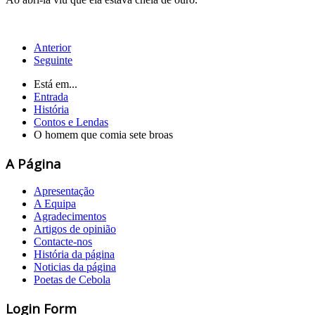
Anterior
Seguinte
Está em...
Entrada
História
Contos e Lendas
O homem que comia sete broas
A Página
Apresentação
A Equipa
Agradecimentos
Artigos de opinião
Contacte-nos
História da página
Noticias da página
Poetas de Cebola
Login Form