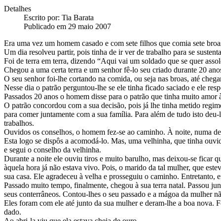
Detalhes
Escrito por:
Tia Barata
Publicado em 29 maio 2007
Era uma vez um homem casado e com sete filhos que comia sete broas
Um dia resolveu partir, pois tinha de ir ver de trabalho para se sustenta
Foi de terra em terra, dizendo “Aqui vai um soldado que se quer asso
Chegou a uma certa terra e um senhor fê-lo seu criado durante 20 an
O seu senhor foi-lhe cortando na comida, ou seja nas broas, até cheg
Nesse dia o patrão perguntou-lhe se ele tinha ficado saciado e ele re
Passados 20 anos o homem disse para o patrão que tinha muito amor à fa
O patrão concordou com a sua decisão, pois já lhe tinha metido regim
para comer juntamente com a sua família. Para além de tudo isto deu
trabalhos.
Ouvidos os conselhos, o homem fez-se ao caminho. À noite, numa det
Esta logo se dispôs a acomodá-lo. Mas, uma velhinha, que tinha ouvido
e segui o conselho da velhinha.
Durante a noite ele ouviu tiros e muito barulho, mas deixou-se ficar q
àquela hora já não estava vivo. Pois, o marido da tal mulher, que es
sua casa. Ele agradeceu à velha e prosseguiu o caminho. Entretanto, 
Passado muito tempo, finalmente, chegou à sua terra natal. Passou junto
seus conterrâneos. Contou-lhes o seu passado e a mágoa da mulher nã
Eles foram com ele até junto da sua mulher e deram-lhe a boa nova. F
dado.
Ao abri-la viu que ela estava cheia de ouro.