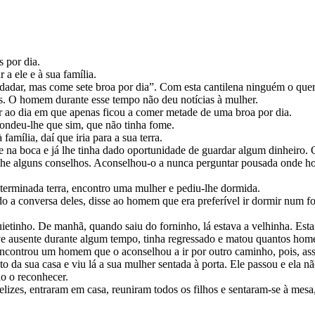
 por dia.
r a ele e à sua família.
ldadar, mas come sete broa por dia”. Com esta cantilena ninguém o quer
os. O homem durante esse tempo não deu notícias à mulher.
ar ao dia em que apenas ficou a comer metade de uma broa por dia.
spondeu-lhe que sim, que não tinha fome.
mília, daí que iria para a sua terra.
e na boca e já lhe tinha dado oportunidade de guardar algum dinheiro.
-lhe alguns conselhos. Aconselhou-o a nunca perguntar pousada onde ho
erminada terra, encontro uma mulher e pediu-lhe dormida.
 a conversa deles, disse ao homem que era preferível ir dormir num for
uietinho. De manhã, quando saiu do forninho, lá estava a velhinha. Esta 
teve ausente durante algum tempo, tinha regressado e matou quantos ho
encontrou um homem que o aconselhou a ir por outro caminho, pois, ass
 da sua casa e viu lá a sua mulher sentada à porta. Ele passou e ela não
o o reconhecer.
elizes, entraram em casa, reuniram todos os filhos e sentaram-se à mes