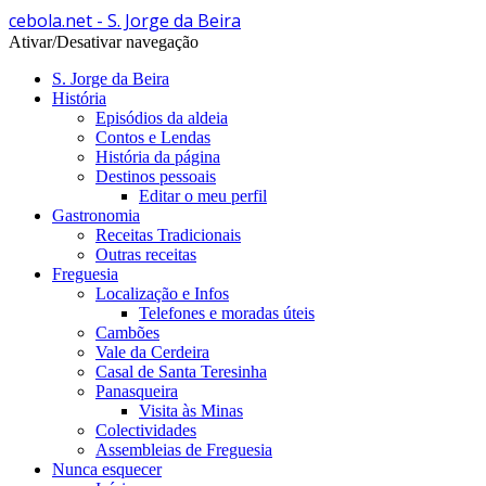
cebola.net - S. Jorge da Beira
Ativar/Desativar navegação
S. Jorge da Beira
História
Episódios da aldeia
Contos e Lendas
História da página
Destinos pessoais
Editar o meu perfil
Gastronomia
Receitas Tradicionais
Outras receitas
Freguesia
Localização e Infos
Telefones e moradas úteis
Cambões
Vale da Cerdeira
Casal de Santa Teresinha
Panasqueira
Visita às Minas
Colectividades
Assembleias de Freguesia
Nunca esquecer