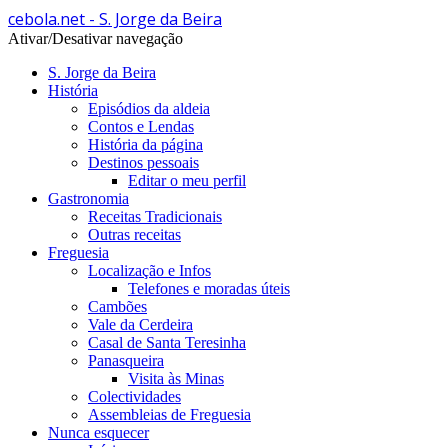
cebola.net - S. Jorge da Beira
Ativar/Desativar navegação
S. Jorge da Beira
História
Episódios da aldeia
Contos e Lendas
História da página
Destinos pessoais
Editar o meu perfil
Gastronomia
Receitas Tradicionais
Outras receitas
Freguesia
Localização e Infos
Telefones e moradas úteis
Cambões
Vale da Cerdeira
Casal de Santa Teresinha
Panasqueira
Visita às Minas
Colectividades
Assembleias de Freguesia
Nunca esquecer