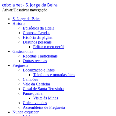
cebola.net - S. Jorge da Beira
Ativar/Desativar navegação
S. Jorge da Beira
História
Episódios da aldeia
Contos e Lendas
História da página
Destinos pessoais
Editar o meu perfil
Gastronomia
Receitas Tradicionais
Outras receitas
Freguesia
Localização e Infos
Telefones e moradas úteis
Cambões
Vale da Cerdeira
Casal de Santa Teresinha
Panasqueira
Visita às Minas
Colectividades
Assembleias de Freguesia
Nunca esquecer