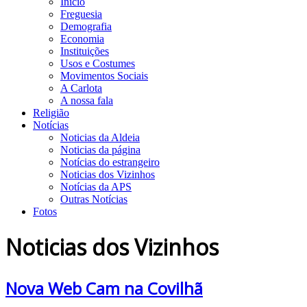
Início
Freguesia
Demografia
Economia
Instituições
Usos e Costumes
Movimentos Sociais
A Carlota
A nossa fala
Religião
Notícias
Noticias da Aldeia
Noticias da página
Notícias do estrangeiro
Noticias dos Vizinhos
Notícias da APS
Outras Notícias
Fotos
Noticias dos Vizinhos
Nova Web Cam na Covilhã