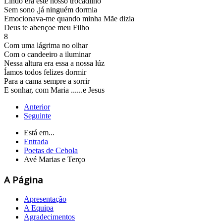
Lindo era este nosso trocadilho
Sem sono ,já ninguém dormia
Emocionava-me quando minha Mãe dizia
Deus te abençoe meu Filho
8
Com uma lágrima no olhar
Com o candeeiro a iluminar
Nessa altura era essa a nossa lúz
Íamos todos felizes dormir
Para a cama sempre a sorrir
E sonhar, com Maria ......e Jesus
Anterior
Seguinte
Está em...
Entrada
Poetas de Cebola
Avé Marias e Terço
A Página
Apresentação
A Equipa
Agradecimentos