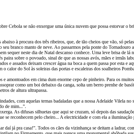
re Cebola se não enxergue uma única nuvem que possa estorvar o brilh
abaixo à procura dos três ribeiros, que, de tão cheios que vão, só pela
m o seu branco manto de neve. Ao passarmos pela ponte do Tornadouro a
em sequer neste dia de Natal descanso conhece. Uma leve brisa de lá no
s paira sobre o povoado, sinal de que as nossas avós, mães e irmãs la
isados e assados deixam crescer água na boca a quem passa por esta e aq
 calor do Sol às soleiras das portas e escaleiras dos soalheiros Pomb
ados e amontoados em cima dum enorme cepo de pinheiro. Para os muito
assoprar como um boi debaixo da canga, solta um berro prenhe de basó
tros de altura ultrapassa.
rindades, com aquelas ternas badaladas que a nossa Adelaide Vilela n
do de mim...”.
nxerga. As difusas silhuetas que aqui se cruzam, só depois das saudaçõ
e se reconhecem pelo cheiro... A electricidade e com ela a iluminação 
 daí já pra casa!”. Todos os cães da vizinhança se deitam a ladrar, co
s cintilam no Firmamento, que mais parece uma monumental abóbada sust