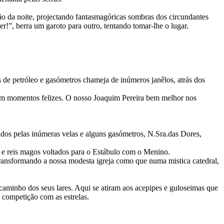
ão da noite, projectando fantasmagóricas sombras dos circundantes
!”, berra um garoto para outro, tentando tomar-lhe o lugar.
 de petróleo e gasómetros chameja de inúmeros janêlos, atrás dos
vam momentos felizes. O nosso Joaquim Pereira bem melhor nos
ados pelas inúmeras velas e alguns gasómetros, N.Sra.das Dores,
s e reis magos voltados para o Estábulo com o Menino.
transformando a nossa modesta igreja como que numa mistica catedral,
 caminho dos seus lares. Aqui se atiram aos acepipes e guloseimas que
 competição com as estrelas.