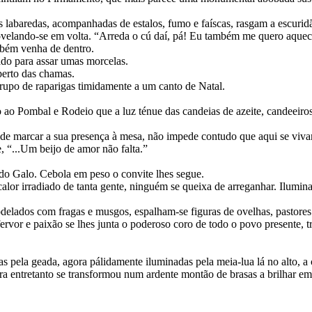
s labaredas, acompanhadas de estalos, fumo e faíscas, rasgam a escurid
velando-se em volta. “Arreda o cú daí, pá! Eu também me quero aquecer
mbém venha de dentro.
ado para assar umas morcelas.
perto das chamas.
rupo de raparigas timidamente a um canto de Natal.
ao Pombal e Rodeio que a luz ténue das candeias de azeite, candeeiros
a de marcar a sua presença à mesa, não impede contudo que aqui se vi
 “...Um beijo de amor não falta.”
 do Galo. Cebola em peso o convite lhes segue.
lor irradiado de tanta gente, ninguém se queixa de arreganhar. Ilumin
odelados com fragas e musgos, espalham-se figuras de ovelhas, pastore
vor e paixão se lhes junta o poderoso coro de todo o povo presente, 
as pela geada, agora pálidamente iluminadas pela meia-lua lá no alto, a
ra entretanto se transformou num ardente montão de brasas a brilhar em