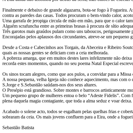
Finalmente e debaixo de grande algazarra, bota-se fogo à Fogueira. A
contra as paredes das casas. Todos procuram o bem-vindo calor, acoto
Uma garrafa de jeropiga circula de mão em mão, para que o calor ta
Alguém scrafuncha entre as primeiras brasas à procura de sítio adequ
Três garotos mais graúdos pulam como uns taboucos, perigosamente 
Encorajadas pelos aplausos dos circundantes, atreve-se um pequeno g
Desde a Costa e Cabecinhos aos Torgais, da Abeceira e Ribeiro Souto 
quais as nossas gentes se deliciam com a ceia melhorada.
A pobreza amarga, que em muitos destes lares infelizmente não deix
recorda estes momentos, quando no seu poema Natal Especial escreve,
Os sinos tocam alegres, como que aos pulos, a convidar para a Missa
A nossa pequena, velha Igreja não conhece aquecimento, mas com o ca
S.Jorge e S.Sebastião saúdam-nos dos seus altares.
O Presépio está grandioso. Sobre montes e barrocos artisticamente m
Um pequeno grupo de mulheres entoa o belo “Adeste Fidelis”. Com fer
plena daquela magia contagiante, que toda a alma seduz e voar deixa.
Acabado o solene acto, todos se esgalham pelas quelhas frias e cobert
sobraram da ceia. Os mais jovens confluem para a Eira, onde a foguei
Sebastião Batista