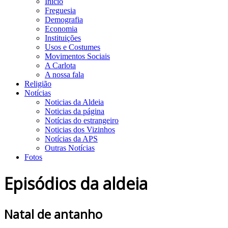
Início
Freguesia
Demografia
Economia
Instituições
Usos e Costumes
Movimentos Sociais
A Carlota
A nossa fala
Religião
Notícias
Noticias da Aldeia
Noticias da página
Notícias do estrangeiro
Noticias dos Vizinhos
Notícias da APS
Outras Notícias
Fotos
Episódios da aldeia
Natal de antanho