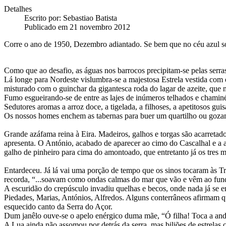
Detalhes
Escrito por:
Sebastiao Batista
Publicado em 21 novembro 2012
Corre o ano de 1950, Dezembro adiantado. Se bem que no céu azul sob
Como que ao desafio, as águas nos barrocos precipitam-se pelas serras 
Lá longe para Nordeste vislumbra-se a majestosa Estrela vestida co
misturado com o guinchar da gigantesca roda do lagar de azeite, que n
Fumo esgueirando-se de entre as lajes de inúmeros telhados e chaminé
Sedutores aromas a arroz doce, a tigelada, a filhoses, a apetitosos gu
Os nossos homes enchem as tabernas para buer um quartilho ou gozam o
Grande azáfama reina à Eira. Madeiros, galhos e torgas são acarret
apresenta. O António, acabado de aparecer ao cimo do Cascalhal e a 
galho de pinheiro para cima do amontoado, que entretanto já os tres me
Entardeceu. Já lá vai uma porção de tempo que os sinos tocaram às T
recorda, “...soavam como ondas calmas do mar que vão e vêm ao fun
A escuridão do crepúsculo invadiu quelhas e becos, onde nada já se e
Piedades, Marias, Antónios, Alfredos. Alguns conterrâneos afirmam qu
esquecido canto da Serra do Açor.
Dum janêlo ouve-se o apelo enérgico duma mãe, “Ó filha! Toca a andar
A Lua ainda não assomou por detrás da serra, mas biliões de estrela