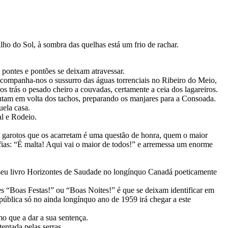
o do Sol, à sombra das quelhas está um frio de rachar.
s pontes e pontões se deixam atravessar.
companha-nos o sussurro das águas torrenciais no Ribeiro do Meio,
s trás o pesado cheiro a couvadas, certamente a ceia dos lagareiros.
butam em volta dos tachos, preparando os manjares para a Consoada.
uela casa.
al e Rodeio.
s garotos que os acarretam é uma questão de honra, quem o maior
fias: “É malta! Aqui vai o maior de todos!” e arremessa um enorme
o seu livro Horizontes de Saudade no longínquo Canadá poeticamente
es “Boas Festas!” ou “Boas Noites!” é que se deixam identificar em
pública só no ainda longínquo ano de 1959 irá chegar a este
mo que a dar a sua sentença.
entada pelas serras.