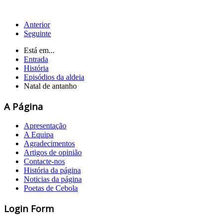
Anterior
Seguinte
Está em...
Entrada
História
Episódios da aldeia
Natal de antanho
A Página
Apresentação
A Equipa
Agradecimentos
Artigos de opinião
Contacte-nos
História da página
Noticias da página
Poetas de Cebola
Login Form